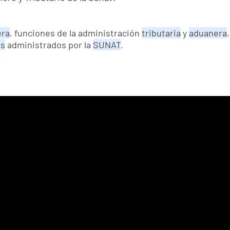
era
, funciones de la administración
tributaria
y
aduanera
os
administrados por la
SUNAT
.