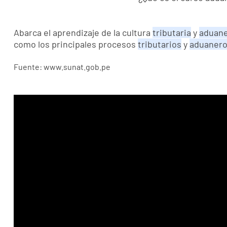
Abarca el aprendizaje de la cultura
tributaria
y
aduan
como los principales procesos
tributarios
y
aduaner
Fuente: www.sunat.gob.pe