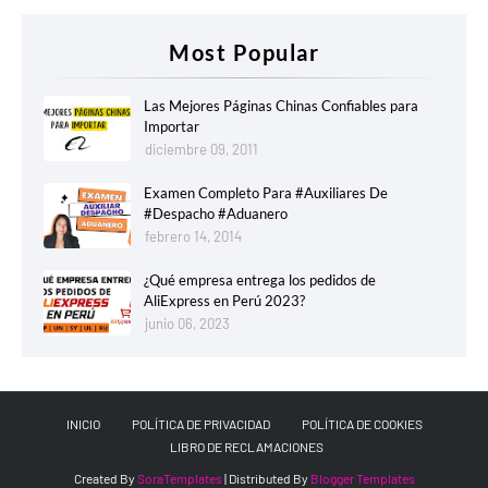
Most Popular
Las Mejores Páginas Chinas Confiables para
Importar
diciembre 09, 2011
Examen Completo Para #Auxiliares De
#Despacho #Aduanero
febrero 14, 2014
¿Qué empresa entrega los pedidos de
AliExpress en Perú 2023?
junio 06, 2023
INICIO
POLÍTICA DE PRIVACIDAD
POLÍTICA DE COOKIES
LIBRO DE RECLAMACIONES
Created By
SoraTemplates
| Distributed By
Blogger Templates