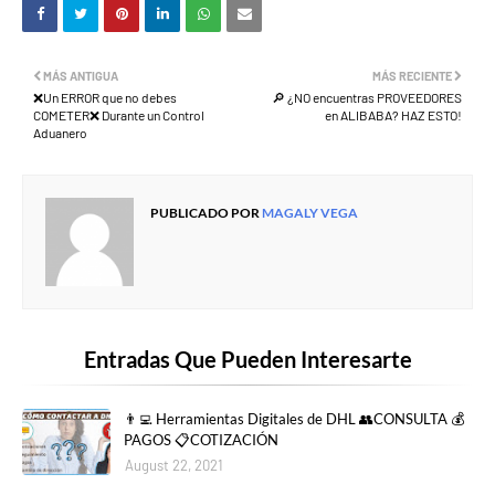
MÁS ANTIGUA
MÁS RECIENTE
❌Un ERROR que no debes
🔎 ¿NO encuentras PROVEEDORES
COMETER❌ Durante un Control
en ALIBABA? HAZ ESTO!
Aduanero
PUBLICADO POR
MAGALY VEGA
Entradas Que Pueden Interesarte
👨‍💻 Herramientas Digitales de DHL 👥CONSULTA 💰
PAGOS 📋COTIZACIÓN
August 22, 2021