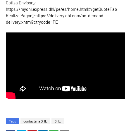
Cotiza Envíos👉
https://mydhl.express.dhl/pe/es/home.html#/getQuoteTab
Realiza Pago👉
https://delivery.dhl.com/on-demand-
delivery.xhtml?ctrycode=PE
Tags
contactar a DHL
DHL